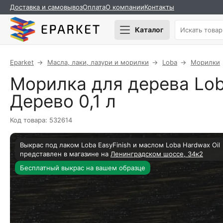
Доставка и самовывоз
Оплата
О компании
Контакты
Каталог
Eparket
Масла, лаки, лазури и морилки
Loba
Морилки
Морилка для дерева Lob
Дерево 0,1 л
Код товара: 532614
Выкрас под лаком Loba EasyFinish и маслом Loba Hardwax Oil
представлен в магазине на
Ленинградском шоссе, 34к2
Бесплатный выкрас на вашем образце