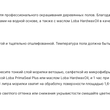
для профессионального окрашивания деревянных полов. Благодар
ами на водной основе, а также с маслом Loba HardwaxOil в кач
той и тщательно отшлифованной. Температура пола должна быть
есите тонкий слой морилки ветошью, салфеткой из микрофибры 
ой Loba PrimaSeal Plus или маслом Loba HardwaxOil, и 1 час пр
1 литра морилки хватит на обработку поверхности площадью 1,6-
 светлого оттенка или снижения укрывистости смешайте цветн