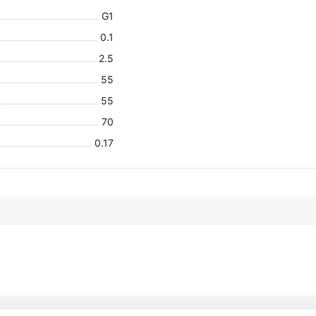
G1
0.1
2.5
55
55
70
0.17