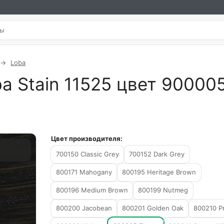
Loba
a Stain 11525 цвет 90000
Цвет производителя:
700150 Classic Grey
700152 Dark Grey
800171 Mahogany
800195 Heritage Brown
800196 Medium Brown
800199 Nutmeg
800200 Jacobean
800201 Golden Oak
800210 Pr