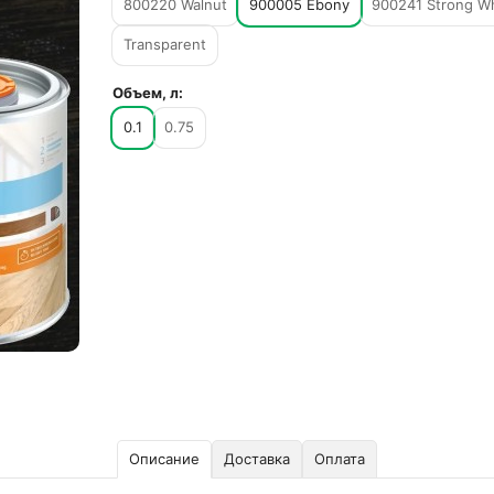
800220 Walnut
900005 Ebony
900241 Strong W
Transparent
Объем, л:
0.1
0.75
Описание
Доставка
Оплата