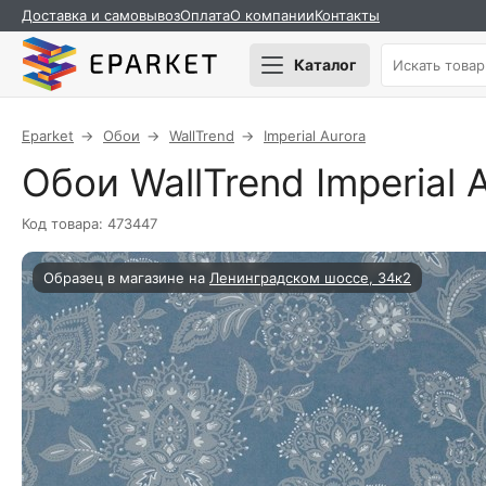
Доставка и самовывоз
Оплата
О компании
Контакты
Каталог
Eparket
Обои
WallTrend
Imperial Aurora
Обои WallTrend Imperial 
Код товара: 473447
Образец в магазине на
Ленинградском шоссе, 34к2