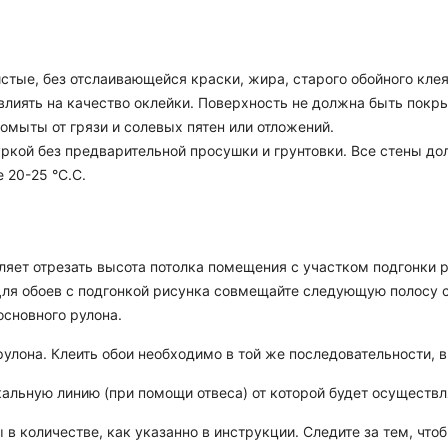
стые, без отслаивающейся краски, жира, старого обойного клея
овлиять на качество оклейки. Поверхность не должна быть покр
мыты от грязи и солевых пятен или отложений.
ркой без предварительной просушки и грунтовки. Все стены до
 20-25 °C.C.
оляет отрезать высота потолка помещения с участком подгонки р
 Для обоев с подгонкой рисунка совмещайте следующую полосу 
основного рулона.
улона. Клеить обои необходимо в той же последовательности, в 
кальную линию (при помощи отвеса) от которой будет осуществл
 в количестве, как указанно в инструкции. Следите за тем, чт