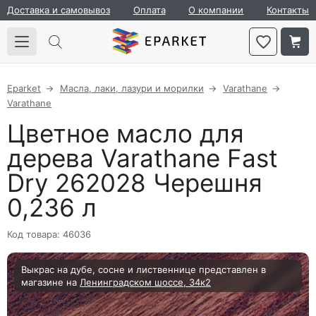
Доставка и самовывоз
Оплата
О компании
Контакты
Eparket
Масла, лаки, лазури и морилки
Varathane
Varathane
Цветное масло для
дерева Varathane Fast
Dry 262028 Черешня
0,236 л
Код товара: 46036
Выкрас на дубе, сосне и лиственнице представлен в
магазине на
Ленинградском шоссе, 34к2