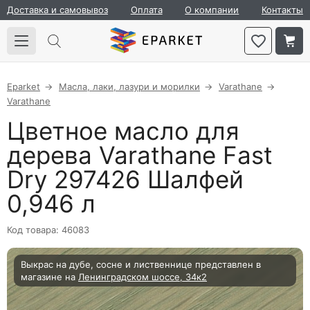
Доставка и самовывоз
Оплата
О компании
Контакты
Eparket
Масла, лаки, лазури и морилки
Varathane
Varathane
Цветное масло для
дерева Varathane Fast
Dry 297426 Шалфей
0,946 л
Код товара: 46083
Выкрас на дубе, сосне и лиственнице представлен в
магазине на
Ленинградском шоссе, 34к2