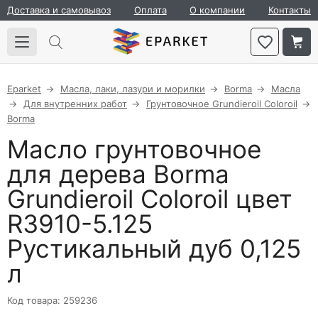
Доставка и самовывоз
Оплата
О компании
Контакты
Eparket
Масла, лаки, лазури и морилки
Borma
Масла
Для внутренних работ
Грунтовочное Grundieroil Coloroil
Borma
Масло грунтовочное
для дерева Borma
Grundieroil Coloroil цвет
R3910-5.125
Рустикальный дуб 0,125
л
Код товара: 259236