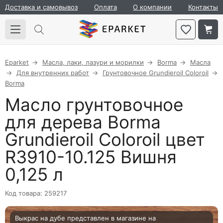
Доставка и самовывоз
Оплата
О компании
Контакты
Eparket
Масла, лаки, лазури и морилки
Borma
Масла
Для внутренних работ
Грунтовочное Grundieroil Coloroil
Borma
Масло грунтовочное
для дерева Borma
Grundieroil Coloroil цвет
R3910-10.125 Вишня
0,125 л
Код товара: 259217
Выкрас на дубе представлен в магазине на