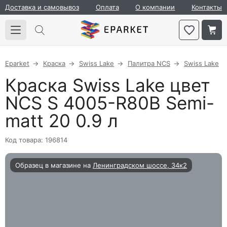
Доставка и самовывоз
Оплата
О компании
Контакты
Eparket
Краска
Swiss Lake
Палитра NCS
Swiss Lake
Краска Swiss Lake цвет
NCS S 4005-R80B Semi-
matt 20 0.9 л
Код товара: 196814
Образец в магазине на
Ленинградском шоссе, 34к2