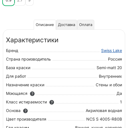
0.9
2.7
9
Описание
Доставка
Оплата
Характеристики
Бренд
Swiss Lake
Страна производитель
Россия
База краски
Semi-matt 20
Для работ
Внутренних
Назначение краски
Стены и обои
Моющаяся
Да
?
Класс истираемости
1
?
Основа
Акриловая водная
?
Цвет производителя
NCS S 4005-R80B
Где красим
Ванная, кухня, коридор