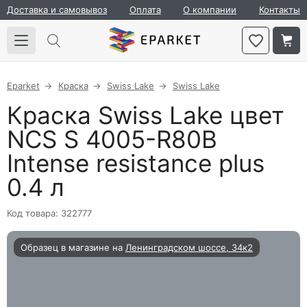
Доставка и самовывоз
Оплата
О компании
Контакты
Eparket
Краска
Swiss Lake
Swiss Lake
Краска Swiss Lake цвет
NCS S 4005-R80B
Intense resistance plus
0.4 л
Код товара: 322777
Образец в магазине на
Ленинградском шоссе, 34к2