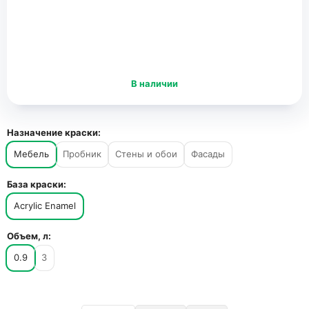
В наличии
Назначение краски:
Мебель
Пробник
Стены и обои
Фасады
База краски:
Acrylic Enamel
Объем, л:
0.9
3