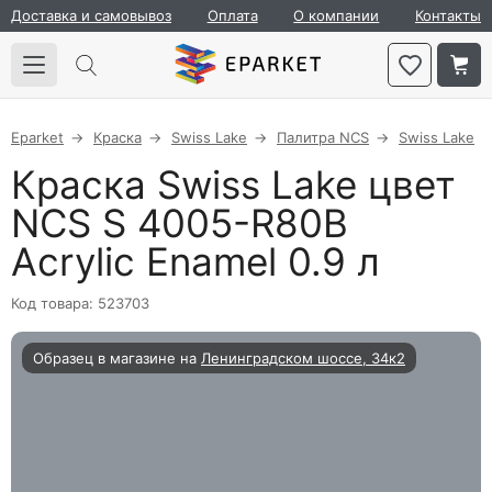
Доставка и самовывоз
Оплата
О компании
Контакты
Eparket
Краска
Swiss Lake
Палитра NCS
Swiss Lake
Краска Swiss Lake цвет
NCS S 4005-R80B
Acrylic Enamel 0.9 л
Код товара: 523703
Образец в магазине на
Ленинградском шоссе, 34к2