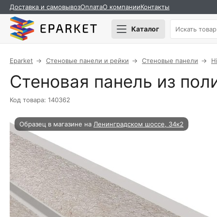
Доставка и самовывоз
Оплата
О компании
Контакты
Каталог
Eparket
Стеновые панели и рейки
Стеновые панели
H
Стеновая панель из пол
Код товара: 140362
Образец в магазине на
Ленинградском шоссе, 34к2