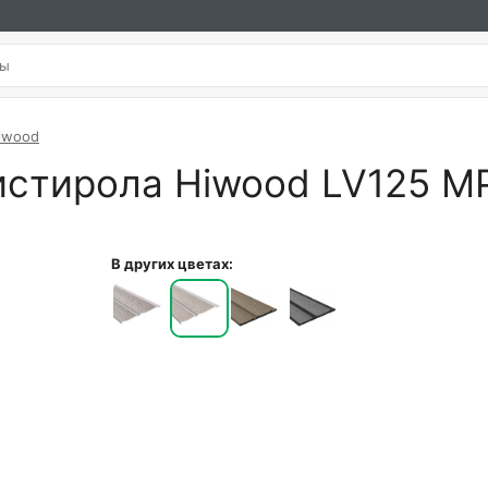
iwood
истирола Hiwood LV125 M
В других цветах: