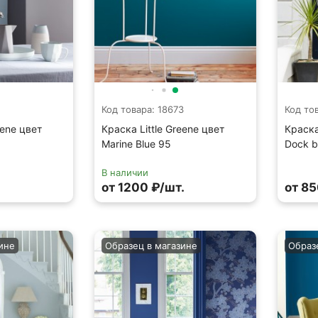
Код товара: 18673
Код то
eene цвет
Краска Little Greene цвет
Краска
Marine Blue 95
Dock b
В наличии
от 1200 ₽/шт.
от 85
ине
Образец в магазине
Образ