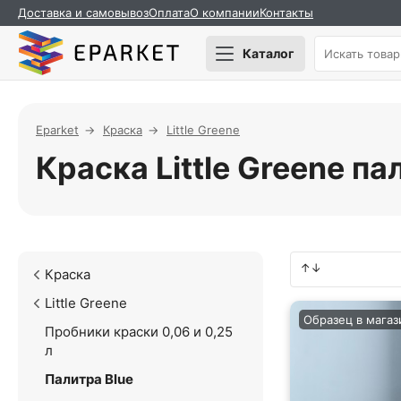
Доставка и самовывоз
Оплата
О компании
Контакты
Каталог
Eparket
Краска
Little Greene
Краска Little Greene па
Краска
Little Greene
Образец в магаз
Пробники краски 0,06 и 0,25
л
Палитра Blue