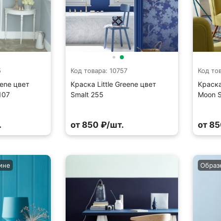
5
Код товара: 10757
Код то
eene цвет
Краска Little Greene цвет
Краска
107
Smalt 255
Moon 
.
от 850 ₽/шт.
от 85
ине
Образ