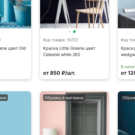
9
Код товара: 10722
Код то
eene цвет Old
Краска Little Greene цвет
Краска
Celestial white 262
wedgw
В нали
от 850 ₽/шт.
от 12
ине
Образец в магазине
Образ