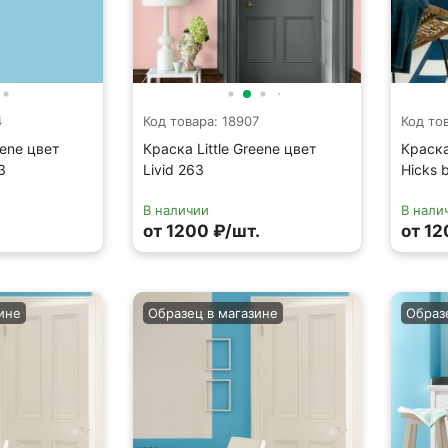
4
Код товара: 18907
Код то
eene цвет
Краска Little Greene цвет
Краска
3
Livid 263
Hicks 
В наличии
В нали
от 1200 ₽/шт.
от 12
ине
Образец в магазине
Образ