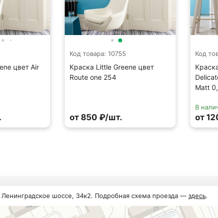
Код товара: 10755
Код то
ene цвет Air
Краска Little Greene цвет
Краска
Route one 254
Delica
Matt 0
В нали
.
от 850 ₽/шт.
от 12
, Ленинградское шоссе, 34к2. Подробная схема проезда —
здесь
.