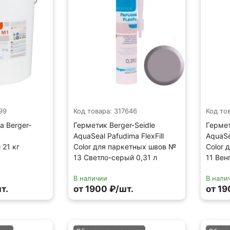
99
Код товара: 317646
Код то
а Berger-
Герметик Berger-Seidle
Гермет
AquaSeal Pafudima FlexFill
AquaSe
21 кг
Color для паркетных швов №
Color 
13 Светло-серый 0,31 л
11 Вен
В наличии
В нали
т.
от 1900 ₽/шт.
от 19