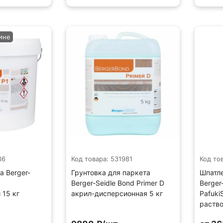
ине
86
Код товара: 531981
Код то
а Berger-
Грунтовка для паркета
Шпатле
Berger-Seidle Bond Primer D
Berger
 15 кг
акрил-дисперсионная 5 кг
Pafuki
раство