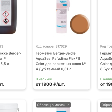
93
Код товара: 317629
Код то
яжке Berger-
Герметик Berger-Seidle
Гермет
er P
AquaSeal Pafudima FlexFill
AquaSe
5,5 л
Color для паркетных швов №
Color 
4 Дуб темный 0,31 л
8 Бук 
В наличии
В нали
т.
от 1900 ₽/шт.
от 19
Образец в магазине
Образ