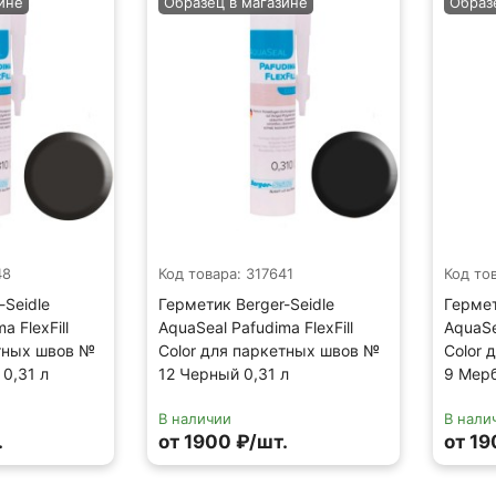
ине
Образец в магазине
Образ
48
Код товара: 317641
Код то
-Seidle
Герметик Berger-Seidle
Гермет
a FlexFill
AquaSeal Pafudima FlexFill
AquaSe
етных швов №
Color для паркетных швов №
Color 
0,31 л
12 Черный 0,31 л
9 Мерб
В наличии
В нали
.
от 1900 ₽/шт.
от 19