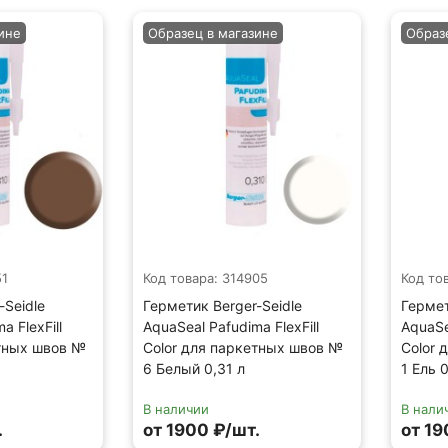
ине
Образец в магазине
Образ
51
Код товара: 314905
Код то
-Seidle
Герметик Berger-Seidle
Гермет
a FlexFill
AquaSeal Pafudima FlexFill
AquaSe
етных швов №
Color для паркетных швов №
Color 
6 Белый 0,31 л
1 Ель 0
В наличии
В нали
.
от 1900 ₽/шт.
от 19