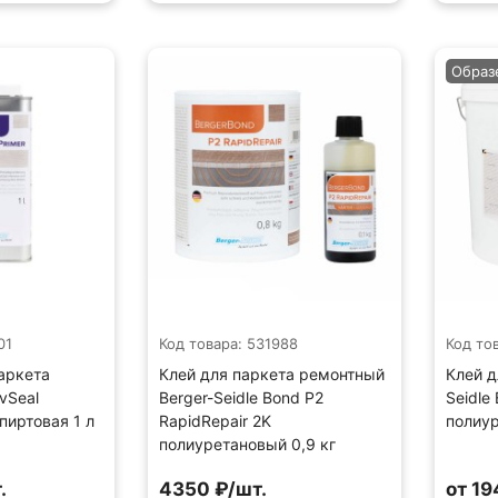
Образ
01
Код товара: 531988
Код то
аркета
Клей для паркета ремонтный
Клей д
lvSeal
Berger-Seidle Bond P2
Seidle
пиртовая 1 л
RapidRepair 2K
полиур
полиуретановый 0,9 кг
.
4350 ₽/шт.
от 19