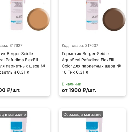
вара: 317627
Код товара: 317637
ик Berger-Seidle
Герметик Berger-Seidle
al Pafudima FlexFill
AquaSeal Pafudima FlexFill
для паркетных швов №
Color для паркетных швов №
светлый 0,31 л
10 Тик 0,31 л
В наличии
00 ₽/шт.
от 1900 ₽/шт.
ец в магазине
Образец в магазине