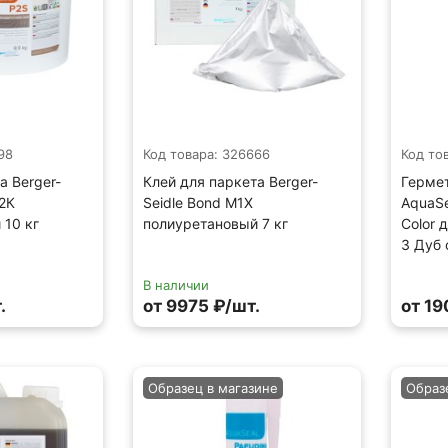
98
Код товара: 326666
Код то
а Berger-
Клей для паркета Berger-
Гермет
 2К
Seidle Bond M1X
AquaSe
 10 кг
полиуретановый 7 кг
Color 
3 Дуб 
В наличии
.
от 9975 ₽/шт.
от 19
Образец в магазине
Образ