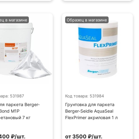
ец в магазине
Образец в магазине
вара: 531987
Код товара: 531984
ля паркета Berger-
Грунтовка для паркета
 Bond M1P
Berger-Seidle AquaSeal
етановый 7 кг
FlexPrimer акриловая 1 л
400 ₽/шт.
от 3500 ₽/шт.