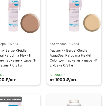
вара: 317634
Код товара: 317624
ик Berger-Seidle
Герметик Berger-Seidle
al Pafudima FlexFill
AquaSeal Pafudima FlexFill
для паркетных швов №
Color для паркетных швов №
темный 0,31 л
2 Ясень 0,31 л
чии
В наличии
00 ₽/шт.
от 1900 ₽/шт.
ец в магазине