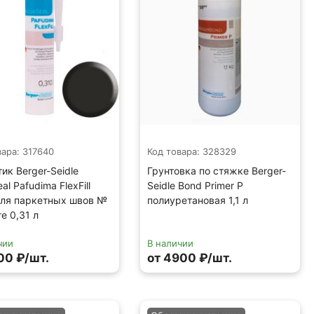
вара: 317640
Код товара: 328329
ик Berger-Seidle
Грунтовка по стяжке Berger-
al Pafudima FlexFill
Seidle Bond Primer P
для паркетных швов №
полиуретановая 1,1 л
ге 0,31 л
чии
В наличии
00 ₽/шт.
от 4900 ₽/шт.