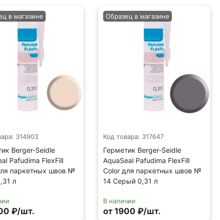
ец в магазине
Образец в магазине
вара: 314903
Код товара: 317647
ик Berger-Seidle
Герметик Berger-Seidle
al Pafudima FlexFill
AquaSeal Pafudima FlexFill
для паркетных швов №
Color для паркетных швов №
,31 л
14 Серый 0,31 л
чии
В наличии
00 ₽/шт.
от 1900 ₽/шт.