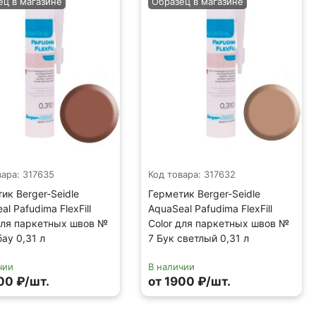
ец в магазине
Образец в магазине
вара: 317635
Код товара: 317632
ик Berger-Seidle
Герметик Berger-Seidle
al Pafudima FlexFill
AquaSeal Pafudima FlexFill
для паркетных швов №
Color для паркетных швов №
ау 0,31 л
7 Бук светлый 0,31 л
чии
В наличии
00 ₽/шт.
от 1900 ₽/шт.