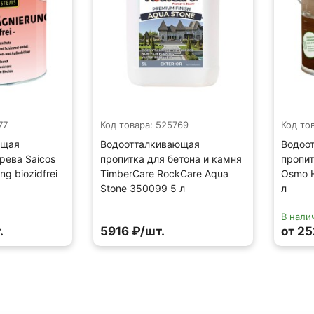
77
Код товара: 525769
Код то
ющая
Водоотталкивающая
Водоо
рева Saicos
пропитка для бетона и камня
пропи
ng biozidfrei
TimberCare RockCare Aqua
Osmo H
Stone 350099 5 л
л
В нали
.
5916 ₽/шт.
от 25