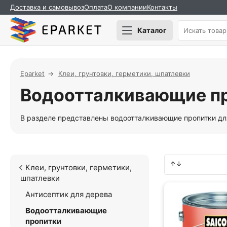
Доставка и самовывоз
Оплата
О компании
Контакты
Каталог
Eparket
Клеи, грунтовки, герметики, шпатлевки
Водоотталкивающие п
В разделе представлены водоотталкивающие пропитки дл
Клеи, грунтовки, герметики,
шпатлевки
Антисептик для дерева
Водоотталкивающие
пропитки