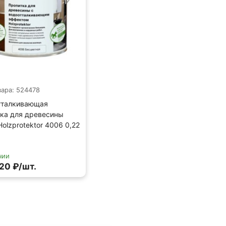
вара: 524478
тталкивающая
тка для древесины
olzprotektor 4006 0,22
чии
20 ₽/шт.