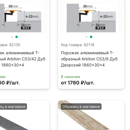
вара: 82135
Код товара: 82118
ек алюминиевый Т-
Порожек алюминиевый Т-
ый Arbiton CS3/42 Дуб
образный Arbiton CS3/9 Дуб
н 1860×30×4
Дворский 1860×30×4
чии
В наличии
60 ₽/шт.
от 1760 ₽/шт.
ец в магазине
Образец в магазине