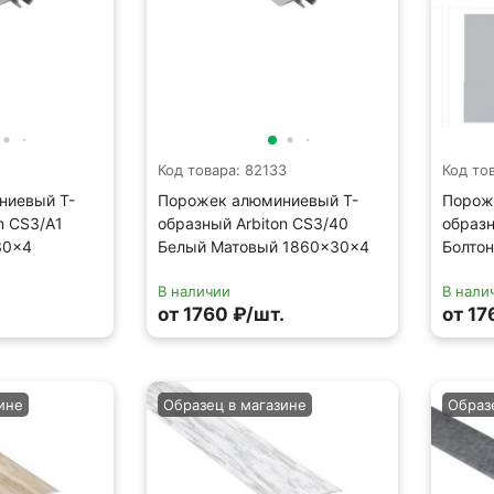
2
Код товара: 82133
Код то
ниевый Т-
Порожек алюминиевый Т-
Порож
n CS3/A1
образный Arbiton CS3/40
образн
30×4
Белый Матовый 1860×30×4
Болто
В наличии
В нали
.
от 1760 ₽/шт.
от 17
ине
Образец в магазине
Образ