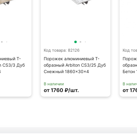
5
Код товара: 82126
Код то
ниевый Т-
Порожек алюминиевый Т-
Порож
n CS3/3 Дуб
образный Arbiton CS3/25 Дуб
образн
4
Снежный 1860×30×4
Бетон
В наличии
В нали
.
от 1760 ₽/шт.
от 17