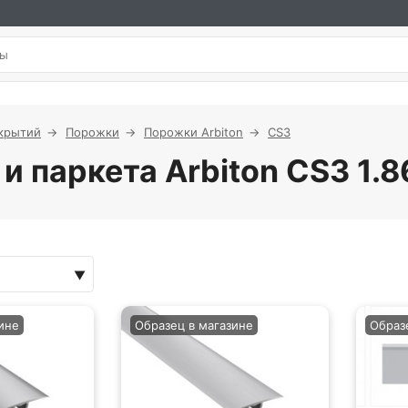
крытий
Порожки
Порожки Arbiton
CS3
и паркета Arbiton CS3 1.
ине
Образец в магазине
Образ