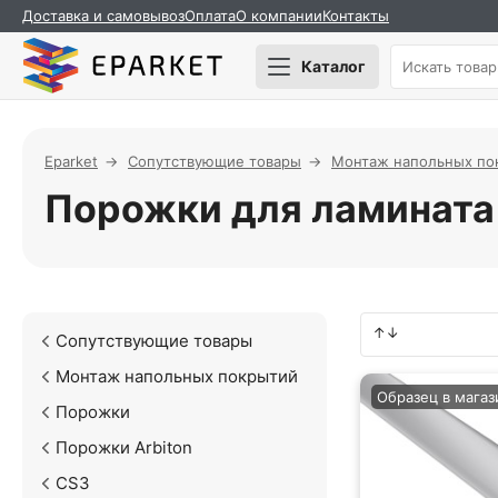
Доставка и самовывоз
Оплата
О компании
Контакты
Каталог
Eparket
Сопутствующие товары
Монтаж напольных по
Порожки для ламината 
Сопутствующие товары
Монтаж напольных покрытий
Образец в магаз
Порожки
Порожки Arbiton
CS3