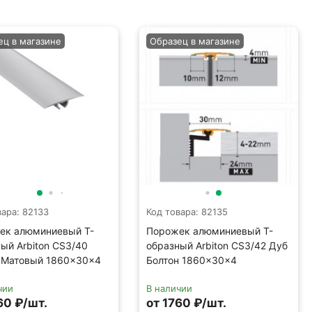
ец в магазине
Образец в магазине
вара: 82133
Код товара: 82135
ек алюминиевый Т-
Порожек алюминиевый Т-
ый Arbiton CS3/40
образный Arbiton CS3/42 Дуб
 Матовый 1860×30×4
Болтон 1860×30×4
чии
В наличии
60 ₽/шт.
от 1760 ₽/шт.