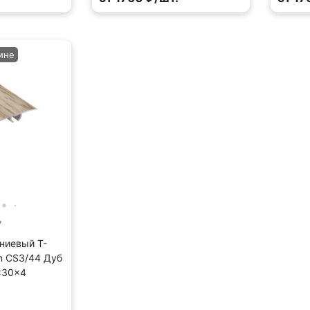
ине
7
ниевый Т-
n CS3/44 Дуб
×30×4