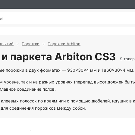
крытий
Порожки
Порожки Arbiton
и паркета Arbiton CS3
9 товар
ые порожки в двух форматах — 930×30×4 мм и 1860×30×4 мм.
м уровне, так и на разных уровнях (перепад высот должен быть
плавное соединение полов.
клеевых полосок по краям или с помощью дюбелей, идущих в к
р для соединения порожков между собой.