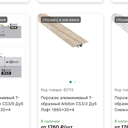
ине
Образец в магазине
Образ
8
Код товара: 82115
Код то
ниевый Т-
Порожек алюминиевый Т-
Порож
n CS3/9 Дуб
образный Arbiton CS3/3 Дуб
образн
×30×4
Лофт 1860×30×4
Снежн
В наличии
В нали
.
от 1760 ₽/шт.
от 17