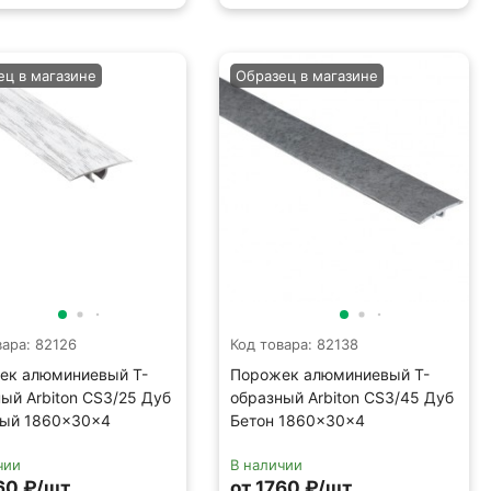
ец в магазине
Образец в магазине
вара: 82126
Код товара: 82138
ек алюминиевый Т-
Порожек алюминиевый Т-
ый Arbiton CS3/25 Дуб
образный Arbiton CS3/45 Дуб
ый 1860×30×4
Бетон 1860×30×4
чии
В наличии
60 ₽/шт.
от 1760 ₽/шт.