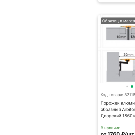
Образец в магаз
Код товара: 8211
Порожек алюми
образный Arbito
Дворский 1860
В наличии
от 1760 ₽/шт