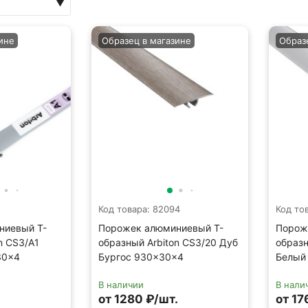
ине
Образец в магазине
Образ
2
Код товара: 82094
Код то
ниевый Т-
Порожек алюминиевый Т-
Порож
n CS3/A1
образный Arbiton CS3/20 Дуб
образн
30×4
Бургос 930×30×4
Белый
В наличии
В нали
.
от 1280 ₽/шт.
от 17