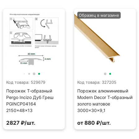
Образец в магазине
Код товара: 529679
Код товара: 327205
Порожек Т-образный
Порожек алюминиевый
Pergo Incizo Дуб Греш
Modern Decor Т-образный
PGINCP04164
золото матовое
2150×48×13
3000×30×9,1
2827 ₽/шт.
от 880 ₽/шт.