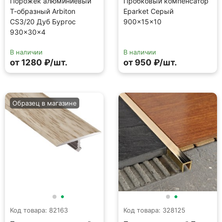
Порожек алюминиевый
Пробковый компенсатор
Т-образный Arbiton
Eparket Серый
CS3/20 Дуб Бургос
900×15×10
930×30×4
В наличии
В наличии
от 1280 ₽/шт.
от 950 ₽/шт.
Образец в магазине
Код товара: 82163
Код товара: 328125