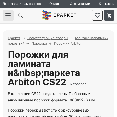
Доставка и самовывоз
Оплата
О компании
Контакты
Eparket
Сопутствующие товары
Монтаж напольных
покрытий
Порожки
Порожки Arbiton
Порожки для
ламината
и&nbsp;паркета
Arbiton CS22
6 товаров
В коллекции CS22 представлены Т-образные
алюминиевые порожки формата 1860×22×6 мм.
Порожки перекрывают стык одноуровневых
напольных покрытий шириной до 16 мм. Благодаря