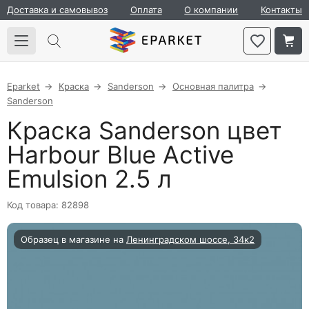
Доставка и самовывоз
Оплата
О компании
Контакты
Eparket
Краска
Sanderson
Основная палитра
Sanderson
Краска Sanderson цвет
Harbour Blue Active
Emulsion 2.5 л
Код товара: 82898
Образец в магазине на
Ленинградском шоссе, 34к2