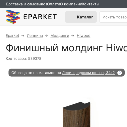
Доставка и самовывоз
Оплата
О компании
Контакты
Каталог
Eparket
Лепнина
Молдинги
Hiwood
Финишный молдинг Hiw
Код товара: 539378
Образца нет в магазине на
Ленинградском шоссе, 34к2
?