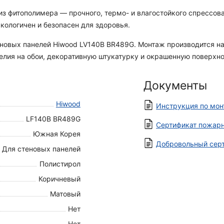
 фитополимера — прочного, термо- и влагостойкого спрессован
кологичен и безопасен для здоровья.
новых панелей Hiwood LV140B BR489G. Монтаж производится на 
елия на обои, декоративную штукатурку и окрашенную поверхно
Документы
Hiwood
Инструкция по мо
LF140B BR489G
Сертификат пожарн
Южная Корея
Добровольный серт
Для стеновых панелей
Полистирол
Коричневый
Матовый
Нет
Нет