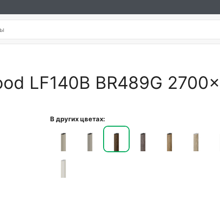
ood LF140B BR489G 2700
В других цветах: