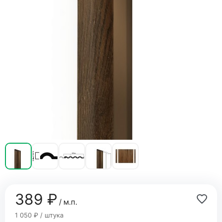
389 ₽
/ м.п.
1 050 ₽ / штука