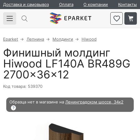
Доставка и самовывоз
Оплата
О компании
Контакты
Eparket
Лепнина
Молдинги
Hiwood
Финишный молдинг
Hiwood LF140A BR489G
2700×36×12
Код товара: 539370
Образца нет в магазине на
Ленинградском шоссе, 34к2
?