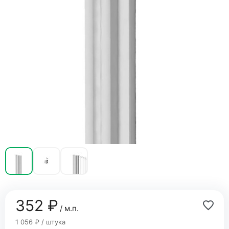
352 ₽
/ м.п.
1 056 ₽ / штука