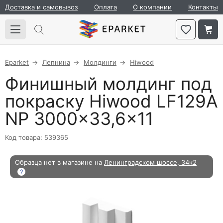
Доставка и самовывоз
Оплата
О компании
Контакты
Eparket
Лепнина
Молдинги
Hiwood
Финишный молдинг под
покраску Hiwood LF129A
NP 3000×33,6×11
Код товара: 539365
Образца нет в магазине на
Ленинградском шоссе, 34к2
?