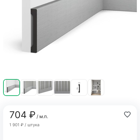
704 ₽
/ м.п.
1 901 ₽ / штука