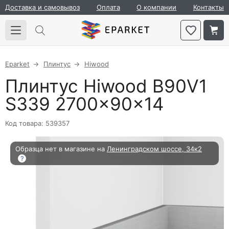
Доставка и самовывоз
Оплата
О компании
Контакты
Eparket
Плинтус
Hiwood
Плинтус Hiwood B90V1
S339 2700×90×14
Код товара: 539357
Образца нет в магазине на
Ленинградском шоссе, 34к2
?