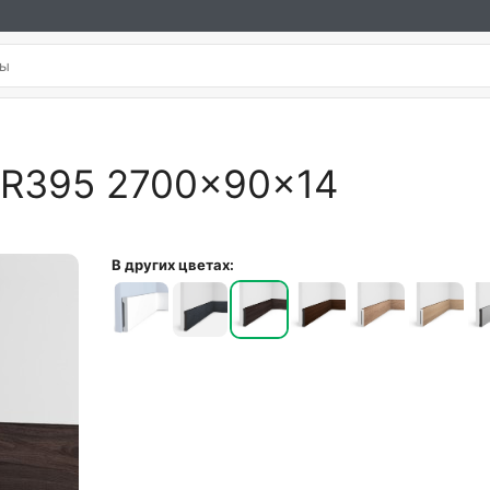
BR395 2700×90×14
В других цветах: