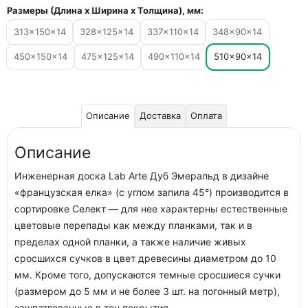
Размеры (Длина х Ширина х Толщина), мм:
313×150×14
328×125×14
337×110×14
348×90×14
450×150×14
475×125×14
490×110×14
510×90×14
Описание
Доставка
Оплата
Описание
Инженерная доска Lab Arte Дуб Эмеральд в дизайне
«французская елка» (с углом запила 45°) производится в
сортировке Селект — для нее характерны естественные
цветовые перепады как между планками, так и в
пределах одной планки, а также наличие живых
сросшихся сучков в цвет древесины диаметром до 10
мм. Кроме того, допускаются темные сросшиеся сучки
(размером до 5 мм и не более 3 шт. на погонный метр),
зашпатлеванные в тон покрытия.