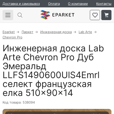
Доставка и самовывоз
Оплата
О компании
Контакты
Eparket
Паркет
Инженерная доска
Lab Arte
Chevron Pro
Инженерная доска Lab
Arte Chevron Pro Дуб
Эмеральд
LLFS1490600UlS4Emrl
селект французская
елка 510×90×14
Код товара: 538094