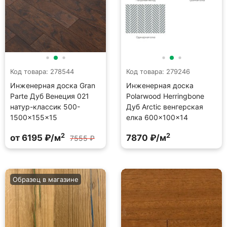
Код товара: 278544
Код товара: 279246
Инженерная доска Gran
Инженерная доска
Parte Дуб Венеция 021
Polarwood Herringbone
натур-классик 500-
Дуб Arctic венгерская
1500×155×15
елка 600×100×14
2
2
от 6195 ₽/м
7870 ₽/м
7555 ₽
Образец в магазине