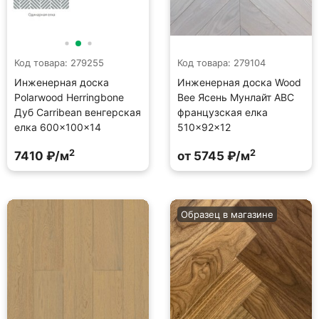
Код товара: 279255
Код товара: 279104
Инженерная доска
Инженерная доска Wood
Polarwood Herringbone
Bee Ясень Мунлайт ABC
Дуб Carribean венгерская
французская елка
елка 600×100×14
510×92×12
2
2
7410 ₽/м
от 5745 ₽/м
Образец в магазине