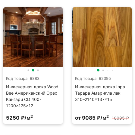
Код товара: 9883
Код товара: 92395
Инженерная доска Wood
Инженерная доска Inpa
Bee Американский Орех
Тарара Амарилла лак
Кангари CD 400-
310–2140×137×15
1200×125×12
2
2
5250 ₽/м
от 9085 ₽/м
10095 ₽