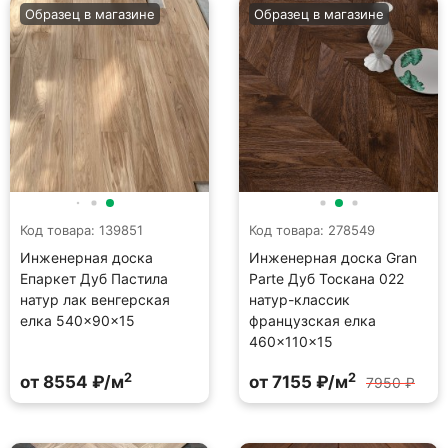
Образец в магазине
Образец в магазине
Код товара: 139851
Код товара: 278549
Инженерная доска
Инженерная доска Gran
Епаркет Дуб Пастила
Parte Дуб Тоскана 022
натур лак венгерская
натур-классик
елка 540×90×15
французская елка
460×110×15
2
2
от 8554 ₽/м
от 7155 ₽/м
7950 ₽