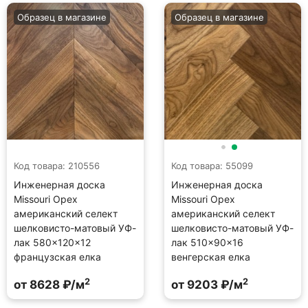
Образец в магазине
Образец в магазине
Код товара: 210556
Код товара: 55099
Инженерная доска
Инженерная доска
Missouri Орех
Missouri Орех
американский селект
американский селект
шелковисто-матовый УФ-
шелковисто-матовый УФ-
лак 580×120×12
лак 510×90×16
французская елка
венгерская елка
2
2
от 8628 ₽/м
от 9203 ₽/м