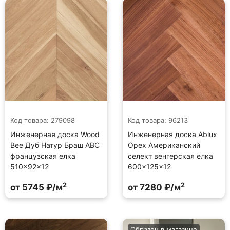
Код товара: 279098
Код товара: 96213
Инженерная доска Wood
Инженерная доска Ablux
Bee Дуб Натур Браш ABC
Орех Американский
французская елка
селект венгерская елка
510×92×12
600×125×12
2
2
от 5745 ₽/м
от 7280 ₽/м
Образец в магазине