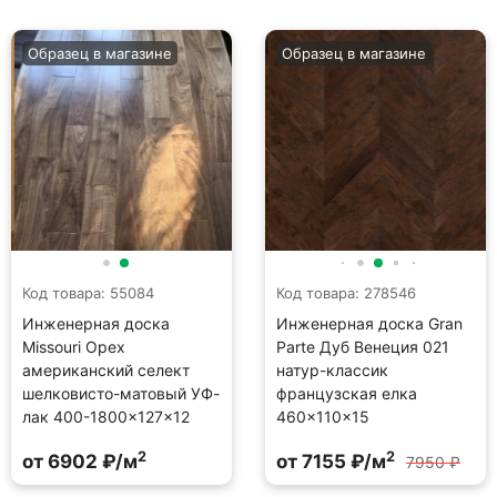
Образец в магазине
Образец в магазине
Код товара: 55084
Код товара: 278546
Инженерная доска
Инженерная доска Gran
Missouri Орех
Parte Дуб Венеция 021
американский селект
натур-классик
шелковисто-матовый УФ-
французская елка
лак 400-1800×127×12
460×110×15
2
2
от 6902 ₽/м
от 7155 ₽/м
7950 ₽