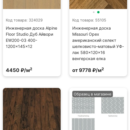
Код товара: 324029
Код товара: 55105
Инженерная доска Alpine
Инженерная доска
Floor Studio Дуб Айвори
Missouri Орех
EW200-03 400-
американский селект
1200×145×12
шелковисто-матовый УФ-
лак 580×120×16
венгерская елка
2
2
4450 ₽/м
от 9778 ₽/м
Образец в магазине