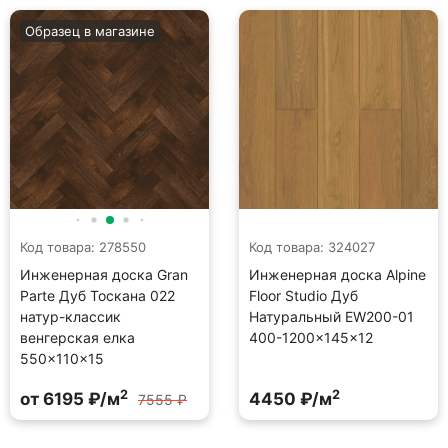
Образец в магазине
Код товара: 278550
Код товара: 324027
Инженерная доска Gran
Инженерная доска Alpine
Parte Дуб Тоскана 022
Floor Studio Дуб
натур-классик
Натуральный EW200-01
венгерская елка
400-1200×145×12
550×110×15
2
2
от 6195 ₽/м
4450 ₽/м
7555 ₽