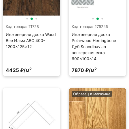
Код товара: 71728
Код товара: 279245
Инженерная доска Wood
Инженерная доска
Bee Ильм ABC 400-
Polarwood Herringbone
1200×125×12
Дуб Scandinavian
венгерская елка
600×100×14
2
2
4425 ₽/м
7870 ₽/м
Образец в магазине