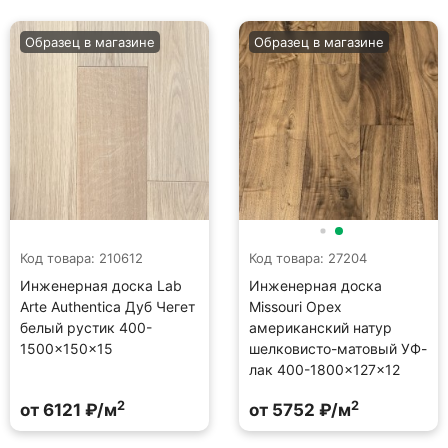
Образец в магазине
Образец в магазине
Код товара: 210612
Код товара: 27204
Инженерная доска Lab
Инженерная доска
Arte Authentica Дуб Чегет
Missouri Орех
белый рустик 400-
американский натур
1500×150×15
шелковисто-матовый УФ-
лак 400-1800×127×12
2
2
от 6121 ₽/м
от 5752 ₽/м