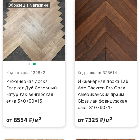
Образец в магазине
Код товара: 139842
Код товара: 328614
Инженерная доска
Инженерная доска Lab
Епаркет Дуб Северный
Arte Chevron Pro Орех
натур лак венгерская
Американский прайм
елка 540×90×15
Gloss лак французская
елка 310×90×14
2
2
от 8554 ₽/м
от 7325 ₽/м