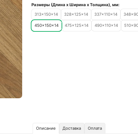
Размеры (Длина х Ширина х Толщина), мм:
313×150×14
328×125×14
337×110×14
348×9
450×150×14
475×125×14
490×110×14
510×9
Описание
Доставка
Оплата