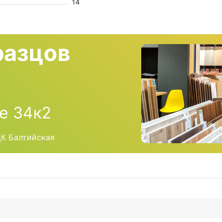
14
разцов
е 34к2
ЦК Балтийская