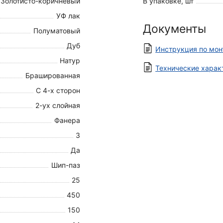
Золотисто-коричневый
В упаковке, шт
УФ лак
Документы
Полуматовый
Дуб
Инструкция по мон
Натур
Технические харак
Брашированная
С 4-х сторон
2-ух слойная
Фанера
3
Да
Шип-паз
25
450
150