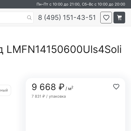
Пн–Пт с 10:00 до 21:00, Сб–Вс с 10:00 до 20:00
8 (495) 151-43-51
д LMFN14150600Uls4Soli
9 668 ₽
2
/ м
сный
7 831 ₽ / упаковка