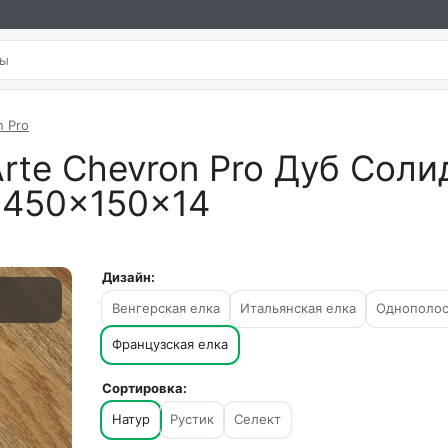
n Pro
rte Chevron Pro Дуб Соли
 450×150×14
Дизайн:
Венгерская елка
Итальянская елка
Однополо
Французская елка
Сортировка:
Натур
Рустик
Селект