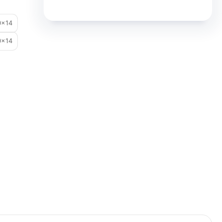
0×14
0×14