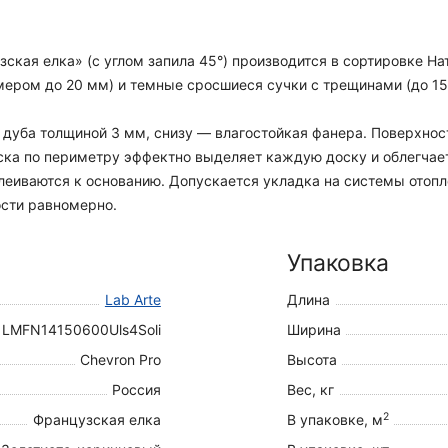
ская елка» (с углом запила 45°) производится в сортировке Н
ером до 20 мм) и темные сросшиеся сучки с трещинами (до 15 
а дуба толщиной 3 мм, снизу — влагостойкая фанера. Поверхно
ска по периметру эффектно выделяет каждую доску и облегчае
леиваются к основанию. Допускается укладка на системы отопле
ости равномерно.
Упаковка
Lab Arte
Длина
LMFN14150600Uls4Soli
Ширина
Chevron Pro
Высота
Россия
Вес, кг
2
Французская елка
В упаковке, м