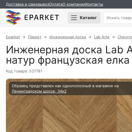
Доставка и самовывоз
Оплата
О компании
Контакты
Каталог
Eparket
Паркет
Инженерная доска
Lab Arte
Chevro
Инженерная доска Lab A
натур французская елка
Код товара: 537781
Образец представлен как однополосный в магазине на
Ленинградском шоссе, 34к2