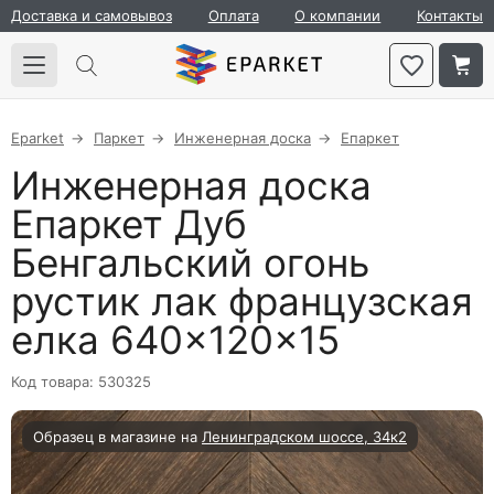
Доставка и самовывоз
Оплата
О компании
Контакты
Eparket
Паркет
Инженерная доска
Епаркет
Инженерная доска
Епаркет Дуб
Бенгальский огонь
рустик лак французская
елка 640×120×15
Код товара: 530325
Образец в магазине на
Ленинградском шоссе, 34к2