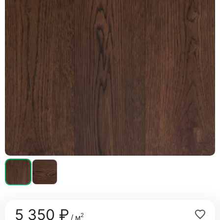
5 350 ₽
2
/ м