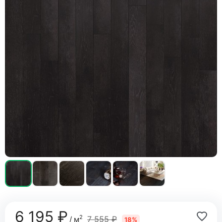
6 195 ₽
2
7 555 ₽
/ м
18%