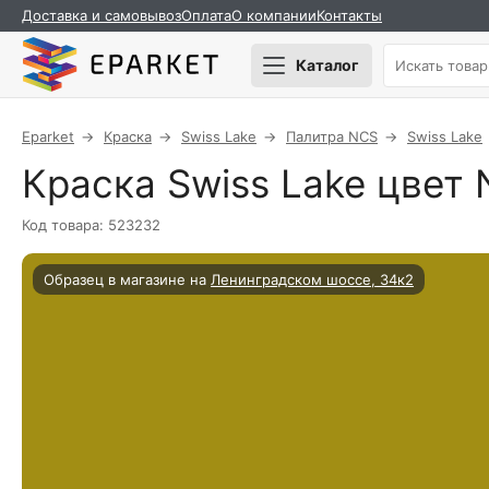
Доставка и самовывоз
Оплата
О компании
Контакты
Каталог
Eparket
Краска
Swiss Lake
Палитра NCS
Swiss Lake
Краска Swiss Lake цвет 
Код товара: 523232
Образец в магазине на
Ленинградском шоссе, 34к2