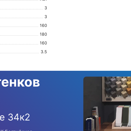
3
3
160
180
160
3.5
тенков
е 34к2