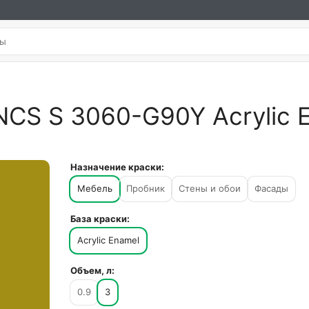
NCS S 3060-G90Y Acrylic 
Назначение краски:
Мебель
Пробник
Стены и обои
Фасады
База краски:
Acrylic Enamel
Объем, л:
0.9
3