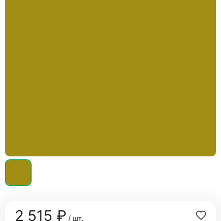
2 515 ₽
/ шт.