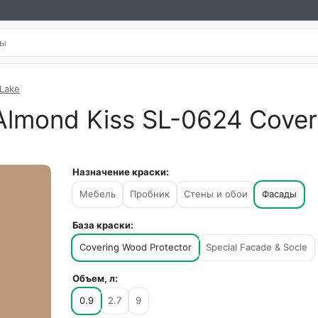
 Lake
Almond Kiss SL-0624 Cover
Назначение краски:
Мебель
Пробник
Стены и обои
Фасады
База краски:
Covering Wood Protector
Special Facade & Socle
Объем, л:
0.9
2.7
9