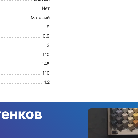
Нет
Матовый
9
0.9
3
110
145
110
1.2
тенков