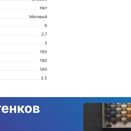
Нет
Матовый
9
2.7
3
160
180
160
3.5
тенков