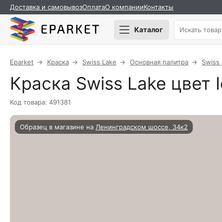
Доставка и самовывоз
Оплата
О компании
Контакты
Каталог
Eparket
Краска
Swiss Lake
Основная палитра
Swiss
Краска Swiss Lake цвет I
Код товара: 491381
Образец в магазине на
Ленинградском шоссе, 34к2