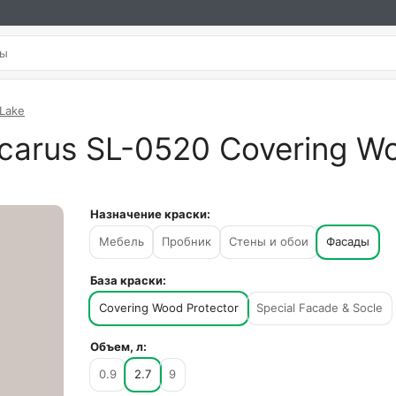
 Lake
carus SL-0520 Covering Wo
Назначение краски:
Мебель
Пробник
Стены и обои
Фасады
База краски:
Covering Wood Protector
Special Facade & Socle
Объем, л:
0.9
2.7
9