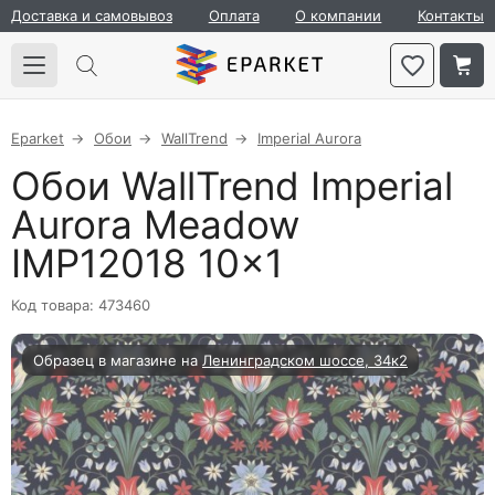
Доставка и самовывоз
Оплата
О компании
Контакты
Eparket
Обои
WallTrend
Imperial Aurora
Обои WallTrend Imperial
Aurora Meadow
IMP12018 10×1
Код товара: 473460
Образец в магазине на
Ленинградском шоссе, 34к2