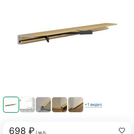
+1 видео
698 ₽
/ м.п.