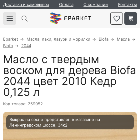
Доставка и самовывоз
Оплата
О компании
Контакты
Eparket
Масла, лаки, лазури и морилки
Biofa
Масла
Biofa
2044
Масло с твердым
воском для дерева Biofa
2044 цвет 2010 Кедр
0,125 л
Код товара: 259952
Выкрас на сосне представлен в магазине на
Ленинградском шоссе, 34к2