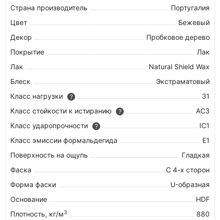
Страна производитель
Португалия
Цвет
Бежевый
Декор
Пробковое дерево
Покрытие
Лак
Лак
Natural Shield Wax
Блеск
Экстраматовый
Класс нагрузки
31
?
Класс стойкости к истиранию
AC3
?
Класс ударопрочности
IC1
?
Класс эмиссии формальдегида
E1
Поверхность на ощупь
Гладкая
Фаска
С 4-х сторон
Форма фаски
U-образная
Основание
HDF
3
Плотность, кг/м
880