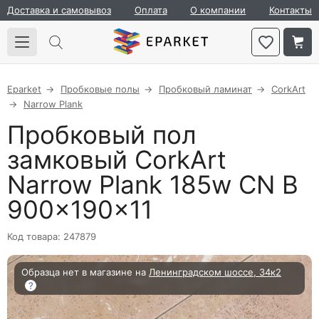
Доставка и самовывоз
Оплата
О компании
Контакты
Eparket
Пробковые полы
Пробковый ламинат
CorkArt
Narrow Plank
Пробковый пол
замковый CorkArt
Narrow Plank 185w CN B
900×190×11
Код товара: 247879
Образца нет в магазине на
Ленинградском шоссе, 34к2
?