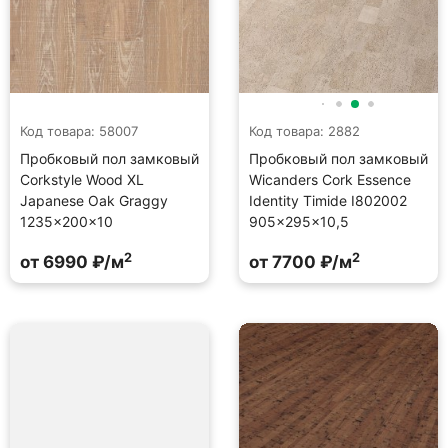
Код товара: 58007
Код товара: 2882
Пробковый пол замковый
Пробковый пол замковый
Corkstyle Wood XL
Wicanders Cork Essence
Japanese Oak Graggy
Identity Timide I802002
1235×200×10
905×295×10,5
2
2
от 6990 ₽/м
от 7700 ₽/м