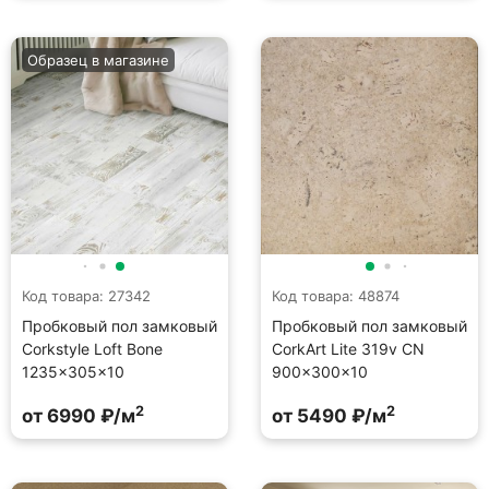
Образец в магазине
Код товара: 27342
Код товара: 48874
Пробковый пол замковый
Пробковый пол замковый
Corkstyle Loft Bone
CorkArt Lite 319v CN
1235×305×10
900×300×10
2
2
от 6990 ₽/м
от 5490 ₽/м