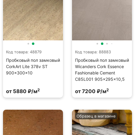
Код товара: 48879
Код товара: 88883
Пробковый пол замковый
Пробковый пол замковый
CorkArt Lite 378v ST
Wicanders Cork Essence
900×300×10
Fashionable Cement
C85L001 905×295×10,5
2
2
от 5880 ₽/м
от 7200 ₽/м
Образец в магазине