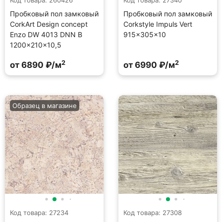
Код товара: 260426
Код товара: 27340
Пробковый пол замковый
Пробковый пол замковый
CorkArt Design concept
Corkstyle Impuls Vert
Enzo DW 4013 DNN B
915×305×10
1200×210×10,5
2
2
от 6890 ₽/м
от 6990 ₽/м
Образец в магазине
Код товара: 27234
Код товара: 27308