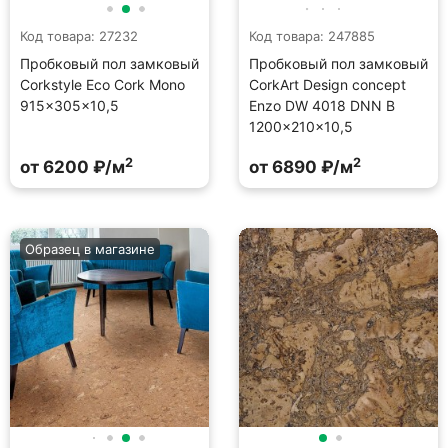
Код товара: 27232
Код товара: 247885
Пробковый пол замковый
Пробковый пол замковый
Corkstyle Eco Cork Mono
CorkArt Design concept
915×305×10,5
Enzo DW 4018 DNN B
1200×210×10,5
2
2
от 6200 ₽/м
от 6890 ₽/м
Образец в магазине