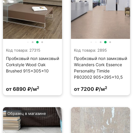
Код товара: 27315
Код товара: 2895
Пробковый пол замковый
Пробковый пол замковый
Corkstyle Wood Oak
Wicanders Cork Essence
Brushed 915×305×10
Personality Timide
P802002 905×295×10,5
2
2
от 6890 ₽/м
от 7200 ₽/м
Образец в магазине