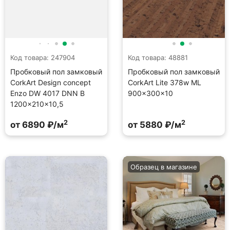
Код товара: 247904
Код товара: 48881
Пробковый пол замковый
Пробковый пол замковый
CorkArt Design concept
CorkArt Lite 378w ML
Enzo DW 4017 DNN B
900×300×10
1200×210×10,5
2
2
от 6890 ₽/м
от 5880 ₽/м
Образец в магазине