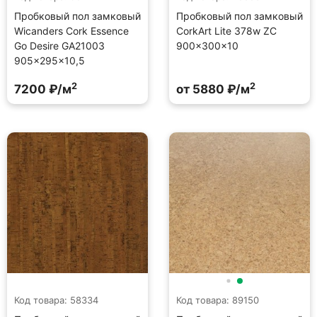
Пробковый пол замковый
Пробковый пол замковый
Wicanders Cork Essence
CorkArt Lite 378w ZC
Go Desire GA21003
900×300×10
905×295×10,5
2
2
7200 ₽/м
от 5880 ₽/м
Код товара: 58334
Код товара: 89150