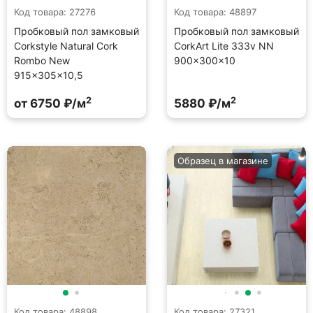
Код товара: 27276
Код товара: 48897
Пробковый пол замковый
Пробковый пол замковый
Corkstyle Natural Cork
CorkArt Lite 333v NN
Rombo New
900×300×10
915×305×10,5
2
2
от 6750 ₽/м
5880 ₽/м
Образец в магазине
Код товара: 48898
Код товара: 27321