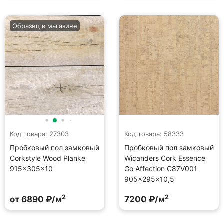
Образец в магазине
Код товара: 27303
Код товара: 58333
Пробковый пол замковый
Пробковый пол замковый
Corkstyle Wood Planke
Wicanders Cork Essence
915×305×10
Go Affection C87V001
905×295×10,5
2
2
от 6890 ₽/м
7200 ₽/м