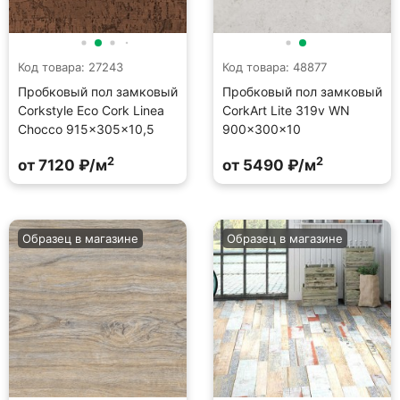
Код товара: 27243
Код товара: 48877
Пробковый пол замковый
Пробковый пол замковый
Corkstyle Eco Cork Linea
CorkArt Lite 319v WN
Chocco 915×305×10,5
900×300×10
2
2
от 7120 ₽/м
от 5490 ₽/м
Образец в магазине
Образец в магазине