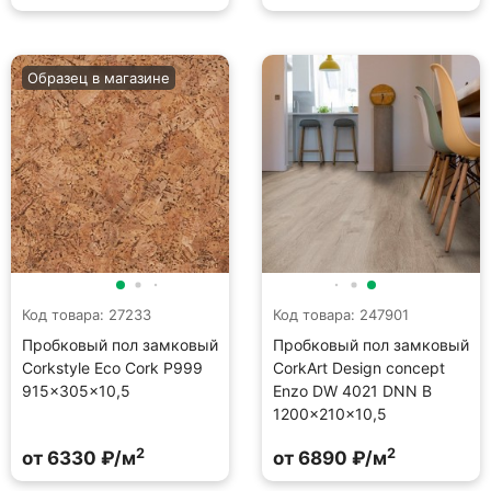
Образец в магазине
Код товара: 27233
Код товара: 247901
Пробковый пол замковый
Пробковый пол замковый
Corkstyle Eco Сork P999
CorkArt Design concept
915×305×10,5
Enzo DW 4021 DNN B
1200×210×10,5
2
2
от 6330 ₽/м
от 6890 ₽/м