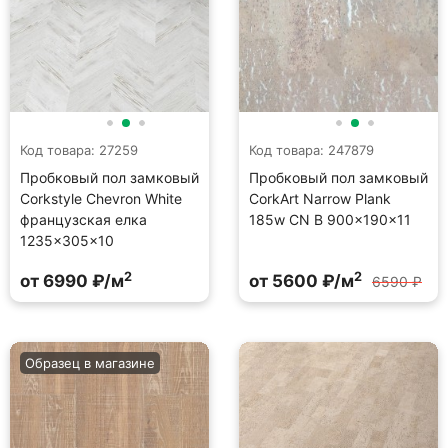
Код товара: 27259
Код товара: 247879
Пробковый пол замковый
Пробковый пол замковый
Corkstyle Chevron White
CorkArt Narrow Plank
французская елка
185w CN B 900×190×11
1235×305×10
2
2
от 6990 ₽/м
от 5600 ₽/м
6590 ₽
Образец в магазине