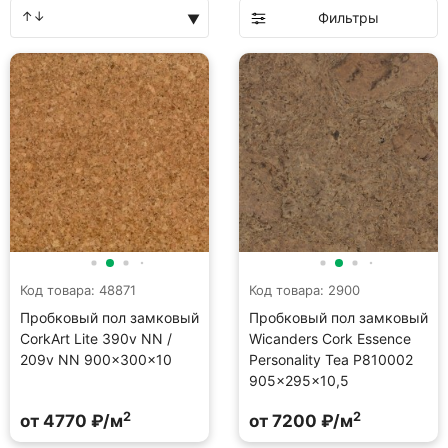
Фильтры
Код товара: 48871
Код товара: 2900
Пробковый пол замковый
Пробковый пол замковый
CorkArt Lite 390v NN /
Wicanders Cork Essence
209v NN 900×300×10
Personality Tea P810002
905×295×10,5
2
2
от 4770 ₽/м
от 7200 ₽/м