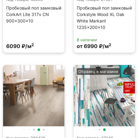
Пробковый пол замковый
Пробковый пол замковый
CorkArt Lite 317v CN
Corkstyle Wood XL Oak
900×300×10
White Markant
1235×200×10
В наличии
2
2
6090 ₽/м
от 6990 ₽/м
Образец в магазине