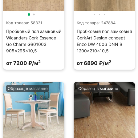
Код товара: 58331
Код товара: 247884
Пробковый пол замковый
Пробковый пол замковый
Wicanders Cork Essence
CorkArt Design concept
Go Charm GB01003
Enzo DW 4006 DNN B
905×295×10,5
1200×210×10,5
2
2
от 7200 ₽/м
от 6890 ₽/м
Образец в магазине
Образец в магазине