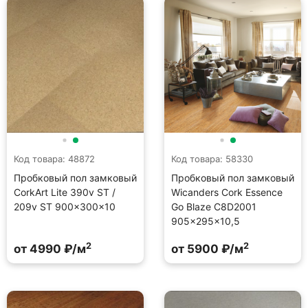
Код товара: 48872
Код товара: 58330
Пробковый пол замковый
Пробковый пол замковый
CorkArt Lite 390v ST /
Wicanders Cork Essence
209v ST 900×300×10
Go Blaze C8D2001
905×295×10,5
2
2
от 4990 ₽/м
от 5900 ₽/м