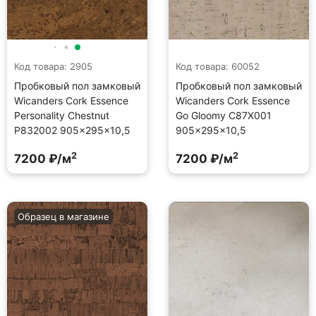
Код товара: 2905
Код товара: 60052
Пробковый пол замковый
Пробковый пол замковый
Wicanders Cork Essence
Wicanders Cork Essence
Personality Chestnut
Go Gloomy C87X001
P832002 905×295×10,5
905×295×10,5
2
2
7200 ₽/м
7200 ₽/м
Образец в магазине