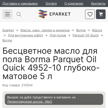
Доставка и самовывоз
Оплата
О компании
Контакты
Eparket
Масла, лаки, лазури и морилки
Borma
Масла
Для внутренних работ
Для полов
Parquet Oil Quick
Borma
Бесцветное масло для
пола Borma Parquet Oil
Quick 4952-10 глубоко-
матовое 5 л
Код товара: 210504
Выкрас на дубе представлен в магазине на
Ленинградском шоссе, 34к2