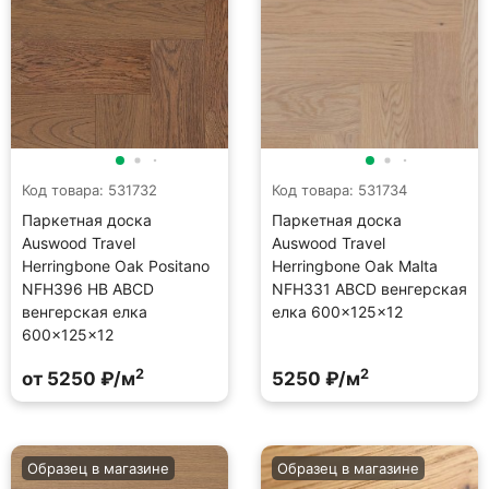
Код товара: 531732
Код товара: 531734
Паркетная доска
Паркетная доска
Auswood Travel
Auswood Travel
Herringbone Oak Positano
Herringbone Oak Malta
NFH396 HB АBСD
NFH331 АBСD венгерская
венгерская елка
елка 600×125×12
600×125×12
2
2
от 5250 ₽/м
5250 ₽/м
Образец в магазине
Образец в магазине