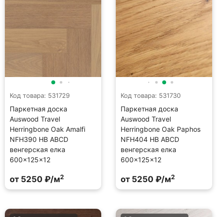
Код товара: 531729
Код товара: 531730
Паркетная доска
Паркетная доска
Auswood Travel
Auswood Travel
Herringbone Oak Amalfi
Herringbone Oak Paphos
NFH390 HB АBСD
NFH404 HB АBСD
венгерская елка
венгерская елка
600×125×12
600×125×12
2
2
от 5250 ₽/м
от 5250 ₽/м