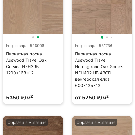
Код товара: 526906
Код товара: 531736
Паркетная доска
Паркетная доска
Auswood Travel Oak
Auswood Travel
Corsica NFH395
Herringbone Oak Samos
1200×168×12
NFH402 HB АBСD
венгерская елка
600×125×12
2
2
5350 ₽/м
от 5250 ₽/м
Образец в магазине
Образец в магазине