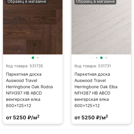
Образец в магазине
Образец в магазине
Код товара: 531735
Код товара: 531731
Паркетная доска
Паркетная доска
Auswood Travel
Auswood Travel
Herringbone Oak Rodos
Herringbone Oak Elba
NFH397 HB АBСD
NFH387 HB АBСD
венгерская елка
венгерская елка
600×125×12
600×125×12
2
2
от 5250 ₽/м
от 5250 ₽/м