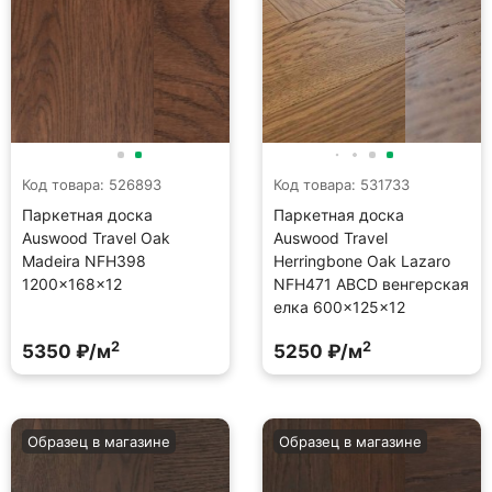
Код товара: 526893
Код товара: 531733
Паркетная доска
Паркетная доска
Auswood Travel Oak
Auswood Travel
Madeira NFH398
Herringbone Oak Lazaro
1200×168×12
NFH471 АBСD венгерская
елка 600×125×12
2
2
5350 ₽/м
5250 ₽/м
Образец в магазине
Образец в магазине