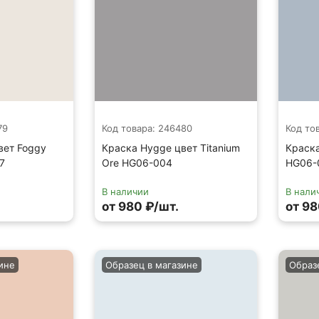
79
Код товара: 246480
Код то
вет Foggy
Краска Hygge цвет Titanium
Краска
7
Ore HG06-004
HG06-
В наличии
В нали
от 980 ₽/шт.
от 98
ине
Образец в магазине
Образ