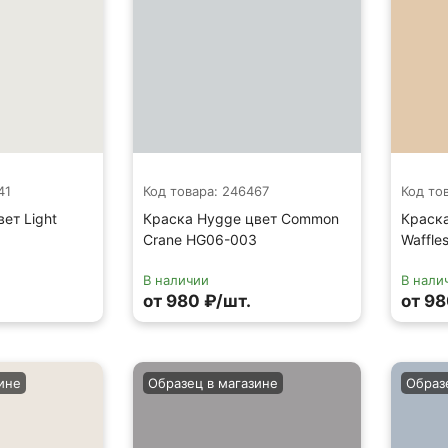
41
Код товара: 246467
Код то
ет Light
Краска Hygge цвет Common
Краска
Crane HG06-003
Waffle
В наличии
В нали
от 980 ₽/шт.
от 98
ине
Образец в магазине
Образ