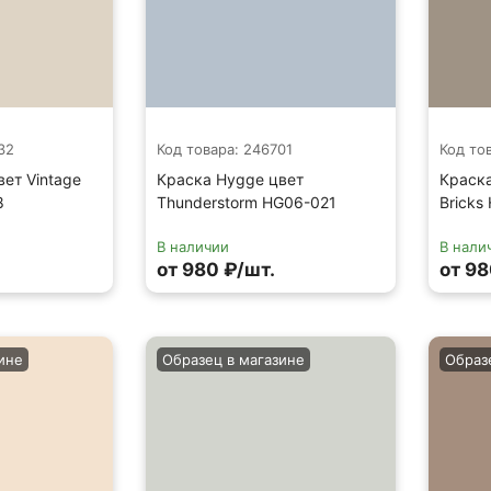
32
Код товара: 246701
Код то
ет Vintage
Краска Hygge цвет
Краска
8
Thunderstorm HG06-021
Bricks
В наличии
В нали
от 980 ₽/шт.
от 98
ине
Образец в магазине
Образ