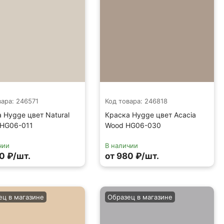
вара: 246571
Код товара: 246818
 Hygge цвет Natural
Краска Hygge цвет Acacia
 HG06-011
Wood HG06-030
чии
В наличии
0 ₽/шт.
от 980 ₽/шт.
ец в магазине
Образец в магазине