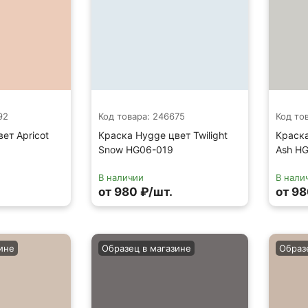
92
Код товара: 246675
Код то
ет Apricot
Краска Hygge цвет Twilight
Краска
Snow HG06-019
Ash H
В наличии
В нали
от 980 ₽/шт.
от 98
ине
Образец в магазине
Образ