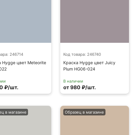
вара: 246714
Код товара: 246740
 Hygge цвет Meteorite
Краска Hygge цвет Juicy
022
Plum HG06-024
чии
В наличии
0 ₽/шт.
от 980 ₽/шт.
ец в магазине
Образец в магазине