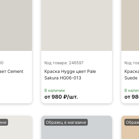
10
Код товара: 246597
Код то
вет Cement
Краска Hygge цвет Pale
Краска
Sakura HG06-013
Suede
В наличии
В нали
от 980 ₽/шт.
от 98
ине
Образец в магазине
Образ