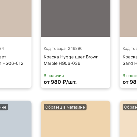
84
Код товара: 246896
Код то
вет
Краска Hygge цвет Brown
Краска
m HG06-012
Marble HG06-036
Sand 
В наличии
В нали
от 980 ₽/шт.
от 98
ине
Образец в магазине
Образ