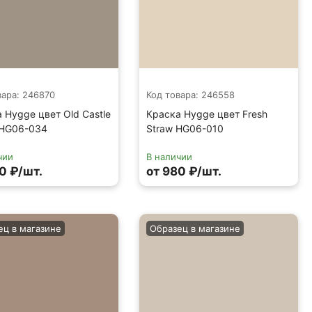
вара: 246870
Код товара: 246558
 Hygge цвет Old Castle
Краска Hygge цвет Fresh
 HG06-034
Straw HG06-010
чии
В наличии
0 ₽/шт.
от 980 ₽/шт.
ец в магазине
Образец в магазине