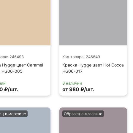
вара: 246493
Код товара: 246649
 Hygge цвет Caramel
Краска Hygge цвет Hot Cocoa
s HG06-005
HG06-017
чии
В наличии
0 ₽/шт.
от 980 ₽/шт.
ец в магазине
Образец в магазине