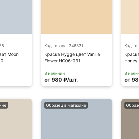
88
Код товара: 246831
Код то
вет Moon
Краска Hygge цвет Vanilla
Краска
20
Flower HG06-031
Honey
В наличии
В нали
от 980 ₽/шт.
от 98
ине
Образец в магазине
Образ