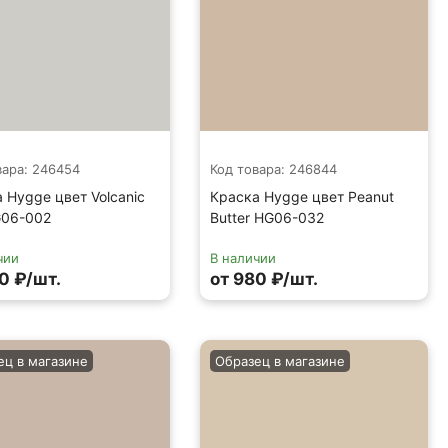
вара: 246454
Код товара: 246844
 Hygge цвет Volcanic
Краска Hygge цвет Peanut
G06-002
Butter HG06-032
чии
В наличии
0 ₽/шт.
от 980 ₽/шт.
ец в магазине
Образец в магазине