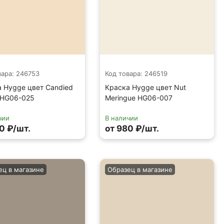
вара: 246753
Код товара: 246519
 Hygge цвет Candied
Краска Hygge цвет Nut
 HG06-025
Meringue HG06-007
чии
В наличии
0 ₽/шт.
от 980 ₽/шт.
ец в магазине
Образец в магазине