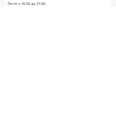
Пн–пт с 10:00 до 21:00
Cб–вс с 10:00 до 20:00
8 (495) 151-43-51
zakaz@eparket.com
Написать в Telegram
Написать в Мах
Наш адрес: г. Москва, Ленинградское шоссе, 34к2.
Подробная схема проезда —
здесь
.