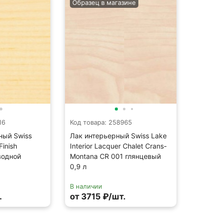
Образец в магазине
16
Код товара: 258965
ный Swiss
Лак интерьерный Swiss Lake
inish
Interior Lacquer Chalet Crans-
водной
Montana CR 001 глянцевый
0,9 л
В наличии
.
от 3715 ₽/шт.