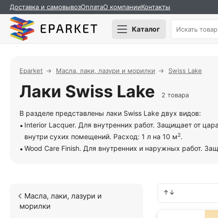
Доставка и самовывоз
Оплата
О компании
Контакты
Каталог
Eparket
Масла, лаки, лазури и морилки
Swiss Lake
Лаки Swiss Lake
2 товара
В разделе представлены лаки Swiss Lake двух видов:
Interior Lacquer. Для внутренних работ. Защищает от ца
2
внутри сухих помещений. Расход: 1 л на 10 м
.
Wood Care Finish. Для внутренних и наружных работ. Защ
Масла, лаки, лазури и
морилки