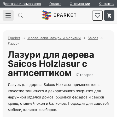
Доставка и самовывоз
Оплата
О компании
Контакты
Eparket
Масла, лаки, лазури и морилки
Saicos
Лазури
Лазури для дерева
Saicos Holzlasur с
антисептиком
17 товаров
Лазурь для дерева Saicos Holzlasur применяется в
качестве защитного и декоративного покрытия для
наружной отделки домов: обшивки фасадов и свесов
крыш, ставней, окон и балконов. Подходит для садовой
мебели, калиток и заборов.