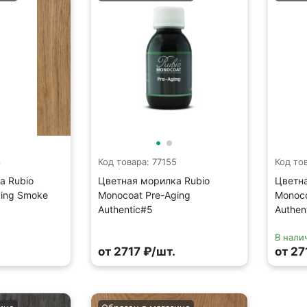
6
Код товара: 77155
Код то
а Rubio
Цветная морилка Rubio
Цветна
ging Smoke
Monocoat Pre-Aging
Monoco
Authentic#5
Authen
В нали
от 2717 ₽/шт.
от 27