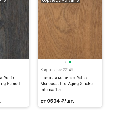
ине
Образец в магазине
5
Код товара: 77149
а Rubio
Цветная морилка Rubio
ging Fumed
Monocoat Pre-Aging Smoke
Intense 1 л
.
от 9594 ₽/шт.