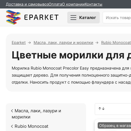
Доставка и самовывоз
Оплата
О компании
Контакты
Каталог
Eparket
Масла, лаки, лазури и морилки
Rubio Monocoat
Цветные морилки для д
Морилка Rubio Monocoat Precolor Easy предназначена дл
защищает дерево. Для получения полноценного защитно-д
отделки. Наносить продукт с помощью флаундера с насад
Масла, лаки, лазури и
морилки
Образец в магаз
Rubio Monocoat