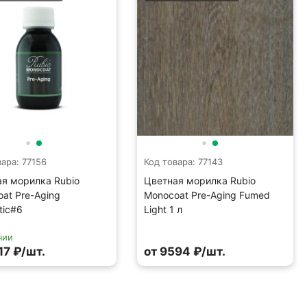
вара: 77156
Код товара: 77143
я морилка Rubio
Цветная морилка Rubio
at Pre-Aging
Monocoat Pre-Aging Fumed
tic#6
Light 1 л
чии
17 ₽/шт.
от 9594 ₽/шт.