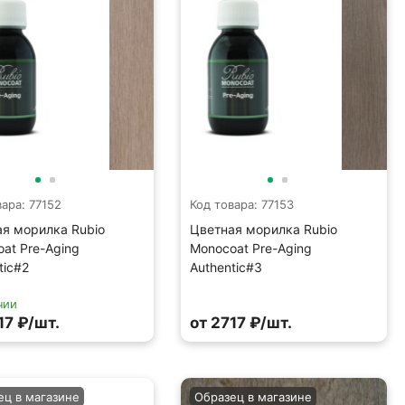
вара: 77152
Код товара: 77153
я морилка Rubio
Цветная морилка Rubio
at Pre-Aging
Monocoat Pre-Aging
tic#2
Authentic#3
чии
17 ₽/шт.
от 2717 ₽/шт.
ец в магазине
Образец в магазине