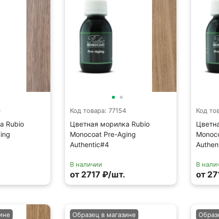
0
Код товара: 77154
Код то
а Rubio
Цветная морилка Rubio
Цветна
ing
Monocoat Pre-Aging
Monoco
Authentic#4
Authen
В наличии
В нали
от 2717 ₽/шт.
от 27
ине
Образец в магазине
Образ