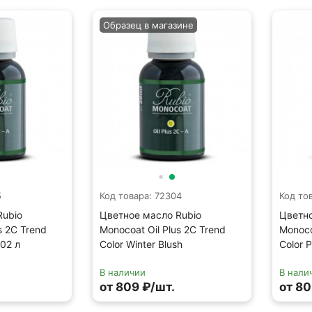
Образец в магазине
5
Код товара: 72304
Код то
Rubio
Цветное масло Rubio
Цветно
s 2C Trend
Monocoat Oil Plus 2C Trend
Monoco
,02 л
Color Winter Blush
Color 
В наличии
В нали
от 809 ₽/шт.
от 80