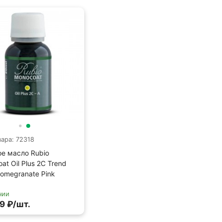
вара: 72318
е масло Rubio
at Oil Plus 2C Trend
Pomegranate Pink
чии
9 ₽/шт.