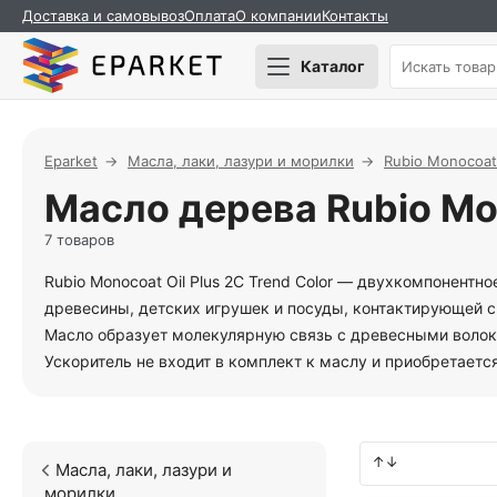
Доставка и самовывоз
Оплата
О компании
Контакты
Каталог
Eparket
Масла, лаки, лазури и морилки
Rubio Monocoat
Масло дерева Rubio Mon
7 товаров
Rubio Monocoat Oil Plus 2C Trend Color — двухкомпонент
древесины, детских игрушек и посуды, контактирующей 
Масло образует молекулярную связь с древесными волокн
Ускоритель не входит в комплект к маслу и приобретается
Масла, лаки, лазури и
морилки