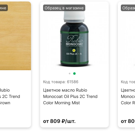
ине
Образец в магазине
Образ
1
Код товара: 61586
Код то
Rubio
Цветное масло Rubio
Цветно
s 2C Trend
Monocoat Oil Plus 2C Trend
Monoco
Brown
Color Morning Mist
Color 
от 809 ₽/шт.
от 80