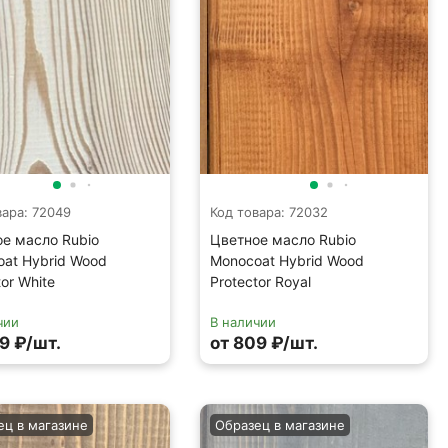
вара: 72049
Код товара: 72032
е масло Rubio
Цветное масло Rubio
at Hybrid Wood
Monocoat Hybrid Wood
tor White
Protector Royal
чии
В наличии
9 ₽/шт.
от 809 ₽/шт.
ец в магазине
Образец в магазине