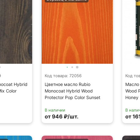
9
Код товара: 72056
Код то
ocoat Hybrid
Цветное масло Rubio
Масло 
ix Color
Monocoat Hybrid Wood
Wood P
Protector Pop Color Sunset
Honey
В наличии
В нали
от 946 ₽/шт.
от 16