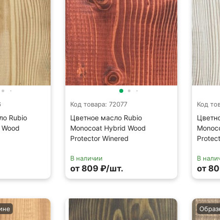
6
Код товара: 72077
Код то
ло Rubio
Цветное масло Rubio
Цветно
d Wood
Monocoat Hybrid Wood
Monoco
Protector Winered
Protec
В наличии
В нали
от 809 ₽/шт.
от 80
ине
Образ