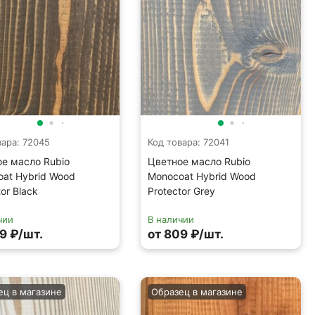
вара: 72045
Код товара: 72041
е масло Rubio
Цветное масло Rubio
at Hybrid Wood
Monocoat Hybrid Wood
tor Black
Protector Grey
чии
В наличии
9 ₽/шт.
от 809 ₽/шт.
ец в магазине
Образец в магазине