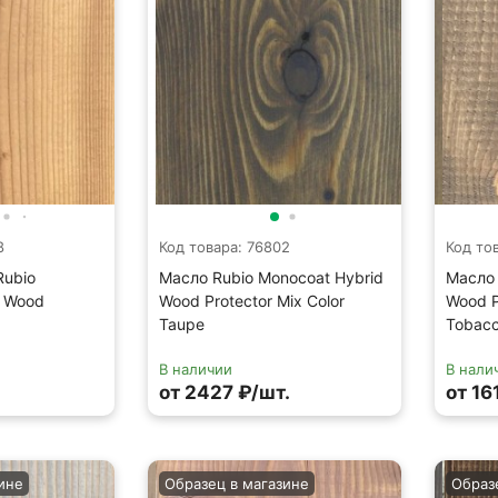
8
Код товара: 76802
Код то
Rubio
Масло Rubio Monocoat Hybrid
Масло 
d Wood
Wood Protector Mix Color
Wood P
Taupe
Tobac
В наличии
В нали
от 2427 ₽/шт.
от 16
ине
Образец в магазине
Образ