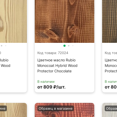
0
Код товара: 72024
Код то
Rubio
Цветное масло Rubio
Цветно
d Wood
Monocoat Hybrid Wood
Monoco
Protector Chocolate
Protec
В наличии
В нали
от 809 ₽/шт.
от 80
ине
Образец в магазине
Образ