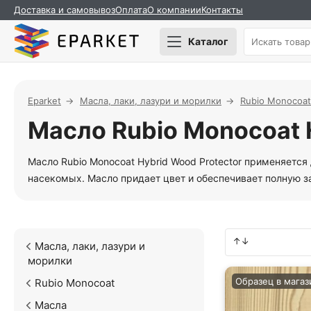
Доставка и самовывоз
Оплата
О компании
Контакты
Каталог
Eparket
Масла, лаки, лазури и морилки
Rubio Monocoat
Масло Rubio Monocoat 
Масло Rubio Monocoat Hybrid Wood Protector применяется
насекомых. Масло придает цвет и обеспечивает полную з
Масла, лаки, лазури и
морилки
Образец в магаз
Rubio Monocoat
Масла