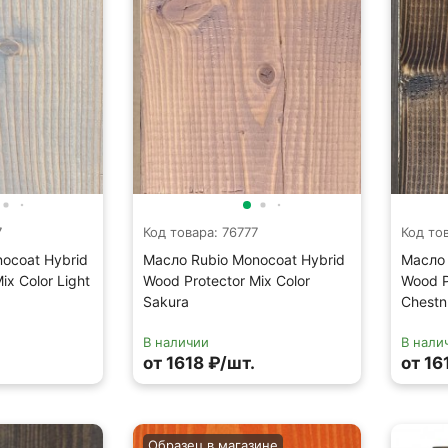
7
Код товара: 76777
Код то
ocoat Hybrid
Масло Rubio Monocoat Hybrid
Масло 
ix Color Light
Wood Protector Mix Color
Wood P
Sakura
Chestn
В наличии
В нали
от 1618 ₽/шт.
от 16
Образец в магазине