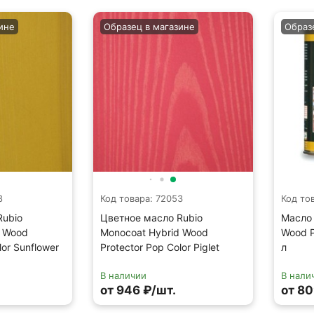
ине
Образец в магазине
Образ
8
Код товара: 72053
Код то
Rubio
Цветное масло Rubio
Масло 
d Wood
Monocoat Hybrid Wood
Wood P
lor Sunflower
Protector Pop Color Piglet
л
В наличии
В нали
от 946 ₽/шт.
от 80