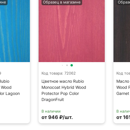
ине
Образец в магазине
Образ
9
Код товара: 72062
Код то
Rubio
Цветное масло Rubio
Масло 
d Wood
Monocoat Hybrid Wood
Wood P
lor Lagoon
Protector Pop Color
Garnet
DragonFruit
В наличии
В нали
от 946 ₽/шт.
от 16