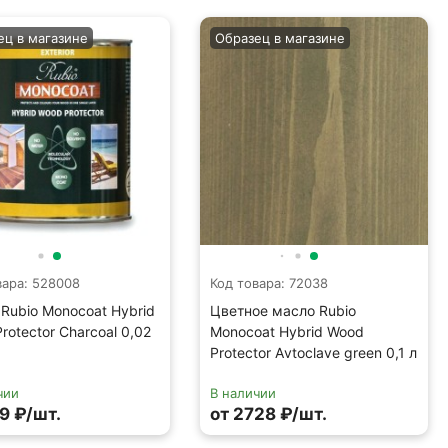
ец в магазине
Образец в магазине
вара: 528008
Код товара: 72038
Rubio Monocoat Hybrid
Цветное масло Rubio
rotector Charcoal 0,02
Monocoat Hybrid Wood
Protector Аvtoclave green 0,1 л
чии
В наличии
9 ₽/шт.
от 2728 ₽/шт.