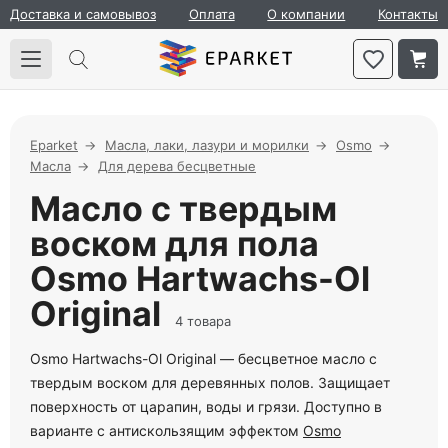
Доставка и самовывоз
Оплата
О компании
Контакты
Eparket
Масла, лаки, лазури и морилки
Osmo
Масла
Для дерева бесцветные
Масло с твердым
воском для пола
Osmo Hartwachs-Ol
Original
4 товара
Osmo Hartwachs-Ol Original — бесцветное масло с
твердым воском для деревянных полов. Защищает
поверхность от царапин, воды и грязи. Доступно в
варианте с антискользящим эффектом
Osmo