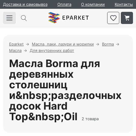
Доставка и самовывоз
Оплата
О компании
Контакты
Eparket
Масла, лаки, лазури и морилки
Borma
Масла
Для внутренних работ
Масла Borma для
деревянных
столешниц
и&nbsp;разделочных
досок Hard
Top&nbsp;Oil
2 товара