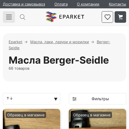
Доставка и самовывоз
Оплата
О компании
Контакты
Eparket
Масла, лаки, лазури и морилки
Berger-
Seidle
Масла Berger-Seidle
66 товаров
Фильтры
Образец в магазине
Образец в магазине