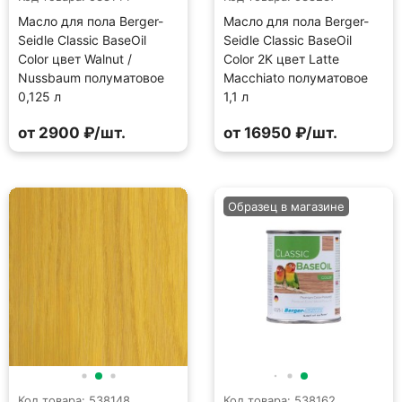
Масло для пола Berger-
Масло для пола Berger-
Seidle Classic BaseOil
Seidle Classic BaseOil
Color цвет Walnut /
Color 2K цвет Latte
Nussbaum полуматовое
Macchiato полуматовое
0,125 л
1,1 л
от 2900 ₽/шт.
от 16950 ₽/шт.
Образец в магазине
Код товара: 538148
Код товара: 538162